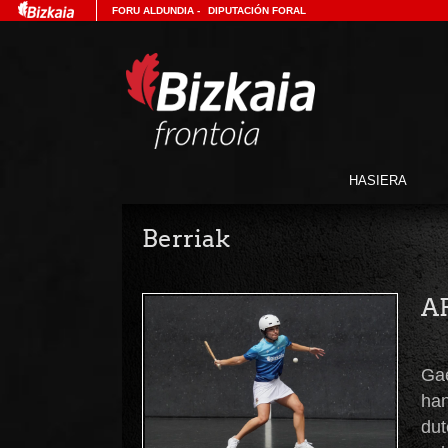
FORU ALDUNDIA
-
DIPUTACIÓN FORAL
HASIERA
Berriak
A
Gae
han
dut