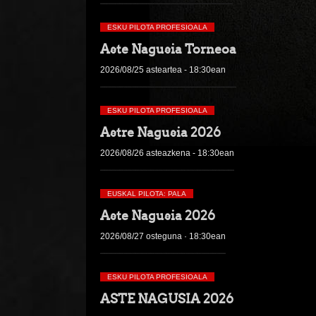
ESKU PILOTA PROFESIOALA
Aste Nagusia Torneoa
2026/08/25 asteartea - 18:30ean
ESKU PILOTA PROFESIOALA
Astre Nagusia 2026
2026/08/26 asteazkena - 18:30ean
EUSKAL PILOTA: PALA
Aste Nagusia 2026
2026/08/27 osteguna · 18:30ean
ESKU PILOTA PROFESIOALA
ASTE NAGUSIA 2026