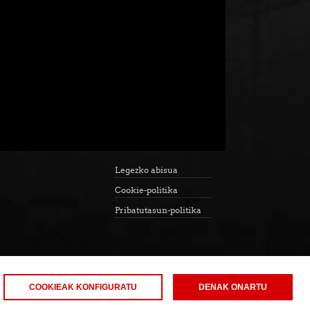
Legezko abisua
Cookie-politika
Pribatutasun-politika
COOKIEAK KONFIGURATU
DENAK ONARTU