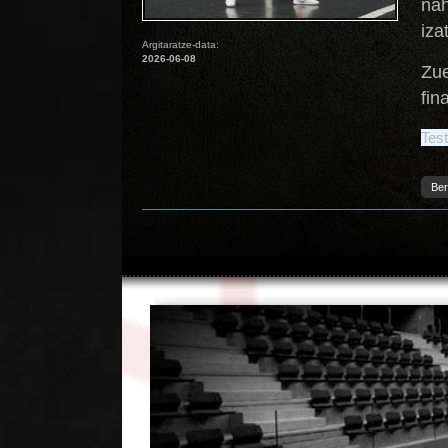
nah
iza
Argitaratze-data:
2026-06-08
Zue
fin
Test
Ber