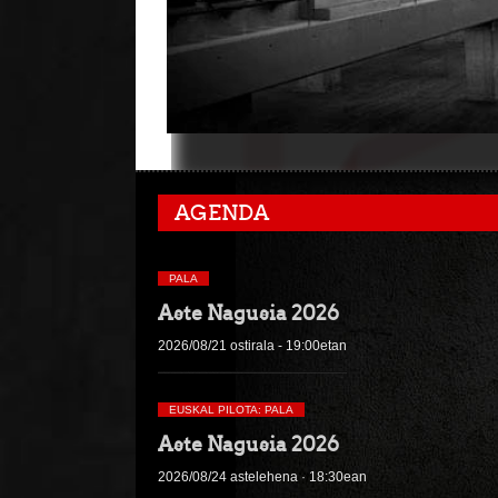
AGENDA
PALA
Aste Nagusia 2026
2026/08/21 ostirala - 19:00etan
EUSKAL PILOTA: PALA
Aste Nagusia 2026
2026/08/24 astelehena · 18:30ean