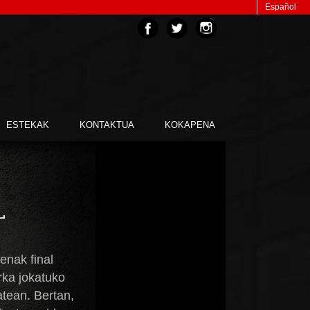
Español
ESTEKAK
KONTAKTUA
KOKAPENA
L
enak final
rka jokatuko
atean. Bertan,