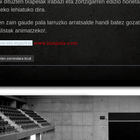
i dituzten txapelak irabazi eta zortzigarren edizio honet
teko lehiatuko dira.
n zain gaude pala larruzko arratsalde handi batez goza
alistak animatzeko!.
www.innpala.com
ua eta argazkia:
rien zerrendara itzuli