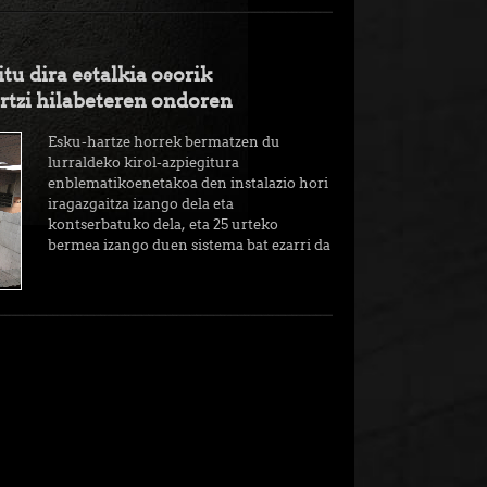
tu dira estalkia osorik
ortzi hilabeteren ondoren
Esku-hartze horrek bermatzen du
lurraldeko kirol-azpiegitura
enblematikoenetakoa den instalazio hori
iragazgaitza izango dela eta
kontserbatuko dela, eta 25 urteko
bermea izango duen sistema bat ezarri da