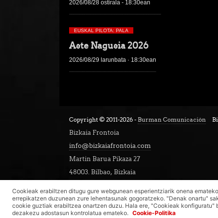
2026/08/28 ostirala - 18:30ean
EUSKAL PILOTA: PALA
Aste Nagusia 2026
2026/08/29 larunbata · 18:30ean
Copyright © 2011-2026 -
Burman Comunicación
Bi
Bizkaia Frontoia
info@bizkaiafrontoia.com
Martin Barua Pikaza 27
48003. Bilbao, Bizkaia
Cookieak erabiltzen ditugu gure webgunean esperientziarik onena emateko 
errepikatzen duzunean zure lehentasunak gogoratzeko. "Denak onartu" sa
cookie guztiak erabiltzea onartzen duzu. Hala ere, "Cookieak konfiguratu" b
dezakezu adostasun kontrolatua emateko.
Cookie-Politika