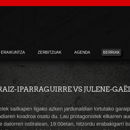
ERAIKUNTZA
ZERBITZUAK
AGENDA
BERRIAK
RAIZ-IPARRAGUIRRE VS JULENE-GAË
lek sailkapen ligako azken jardunaldian lortutako garaip
diaren koadroa osatu du. Lau protagonistek elkarren au
e datorren ostiralean, 19:00etan, hitzordu erabakigarri b