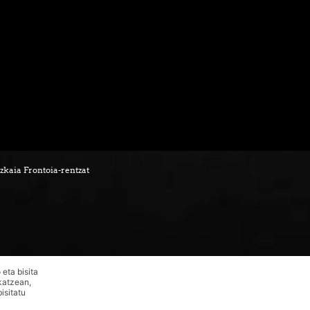
zkaia Frontoia-rentzat
eta bisita
katzean,
isitatu