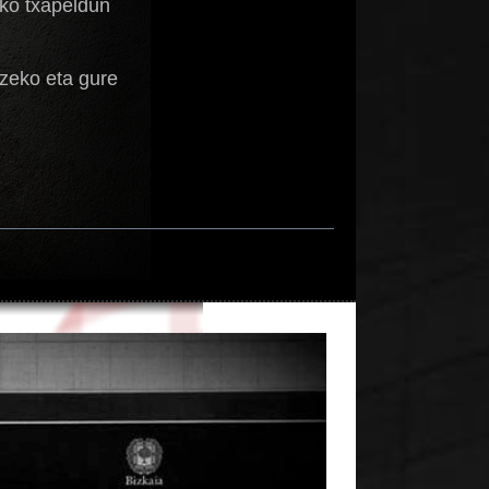
ako txapeldun
tzeko eta gure