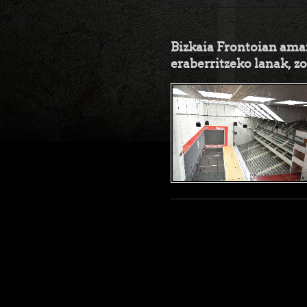
Bizkaia Frontoian amai
eraberritzeko lanak, z