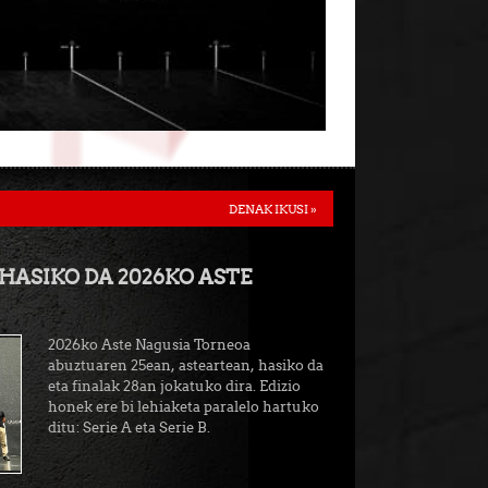
DENAK IKUSI »
HASIKO DA 2026KO ASTE
2026ko Aste Nagusia Torneoa
abuztuaren 25ean, asteartean, hasiko da
eta finalak 28an jokatuko dira. Edizio
honek ere bi lehiaketa paralelo hartuko
ditu: Serie A eta Serie B.