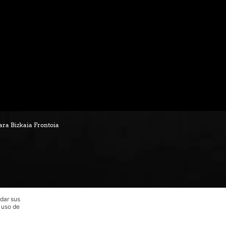
ara Bizkaia Frontoia
rdar sus
l uso de