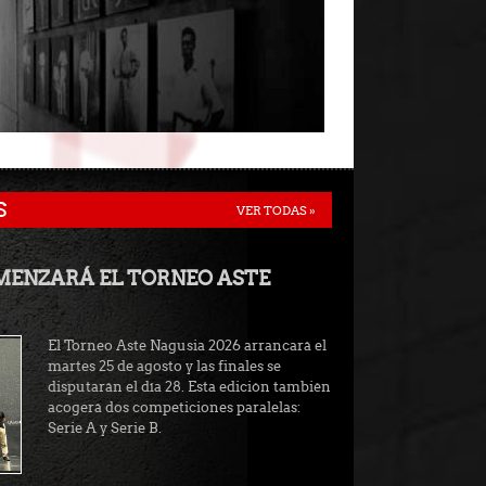
S
VER TODAS »
OMENZARÁ EL TORNEO ASTE
El Torneo Aste Nagusia 2026 arrancará el
martes 25 de agosto y las finales se
disputarán el día 28. Esta edición también
acogerá dos competiciones paralelas:
Serie A y Serie B.