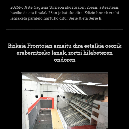
2026ko Aste Nagusia Torneoa abuztuaren 25ean, asteartean,
hasiko da eta finalak 28an jokatuko dira. Edizio honek ere bi
lehiaketa paralelo hartuko ditu: Serie A eta Serie B.
Bizkaia Frontoian amaitu dira estalkia osorik
eraberritzeko lanak, zortzi hilabeteren
ondoren