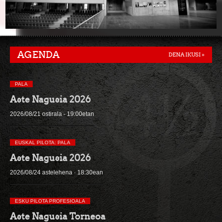
AGENDA
DENA IKUSI »
PALA
Aste Nagusia 2026
2026/08/21 ostirala - 19:00etan
EUSKAL PILOTA: PALA
Aste Nagusia 2026
2026/08/24 astelehena · 18:30ean
ESKU PILOTA PROFESIOALA
Aste Nagusia Torneoa