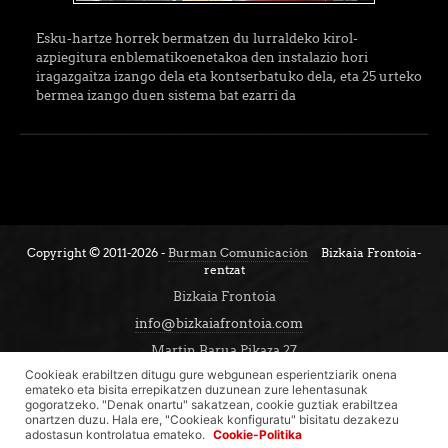
Esku-hartze horrek bermatzen du lurraldeko kirol-
azpiegitura enblematikoenetakoa den instalazio hori
iragazgaitza izango dela eta kontserbatuko dela, eta 25 urteko
bermea izango duen sistema bat ezarri da
Copyright © 2011-2026 -
Burman Comunicación
Bizkaia Frontoia-
rentzat
Bizkaia Frontoia
info@bizkaiafrontoia.com
Martin Barua Pikaza 27
Cookieak erabiltzen ditugu gure webgunean esperientziarik onena
48003. Bilbao, Bizkaia
emateko eta bisita errepikatzen duzunean zure lehentasunak
gogoratzeko. "Denak onartu" sakatzean, cookie guztiak erabiltzea
onartzen duzu. Hala ere, "Cookieak konfiguratu" bisitatu dezakezu
adostasun kontrolatua emateko.
Cookie-Politika
Legezko abisua