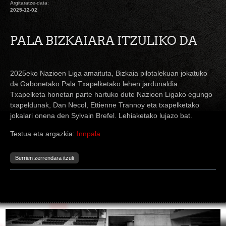
Argitaratze-data:
2025-12-02
PALA BIZKAIARA ITZULIKO DA
2025eko Nazioen Liga amaituta, Bizkaia pilotalekuan jokatuko
da Gabonetako Pala Txapelketako lehen jardunaldia.
Txapelketa honetan parte hartuko dute Nazioen Ligako egungo
txapeldunak, Dan Necol, Ettienne Trannoy eta txapelketako
jokalari onena den Sylvain Brefel. Lehiaketako lujazo bat.
Testua eta argazkia:
Innpala
Berrien zerrendara itzuli