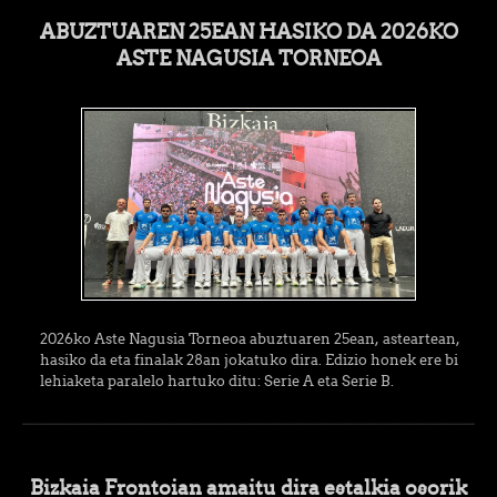
ABUZTUAREN 25EAN HASIKO DA 2026KO
ASTE NAGUSIA TORNEOA
2026ko Aste Nagusia Torneoa abuztuaren 25ean, asteartean,
hasiko da eta finalak 28an jokatuko dira. Edizio honek ere bi
lehiaketa paralelo hartuko ditu: Serie A eta Serie B.
Bizkaia Frontoian amaitu dira estalkia osorik